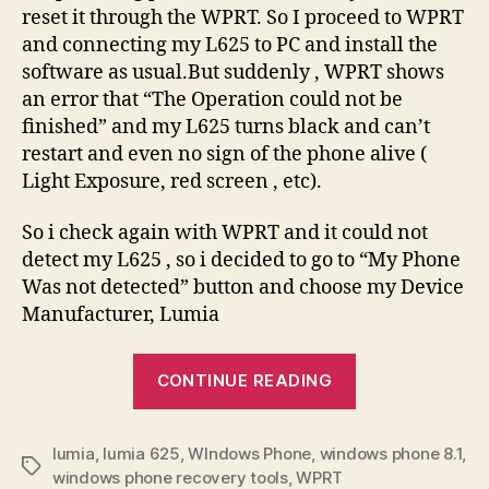
reset it through the WPRT. So I proceed to WPRT
and connecting my L625 to PC and install the
software as usual.But suddenly , WPRT shows
an error that “The Operation could not be
finished” and my L625 turns black and can’t
restart and even no sign of the phone alive (
Light Exposure, red screen , etc).
So i check again with WPRT and it could not
detect my L625 , so i decided to go to “My Phone
Was not detected” button and choose my Device
Manufacturer, Lumia
“Recovering
CONTINUE READING
my
Lumia
lumia
,
lumia 625
,
WIndows Phone
,
windows phone 8.1
from
,
Tags
windows phone recovery tools
,
WPRT
bricked