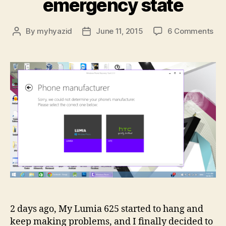
emergency state
on
By
myhyazid
June 11, 2015
6 Comments
Post
Post
Rec
author
date
my
Lum
fro
bri
/
em
sta
2 days ago, My Lumia 625 started to hang and
keep making problems, and I finally decided to