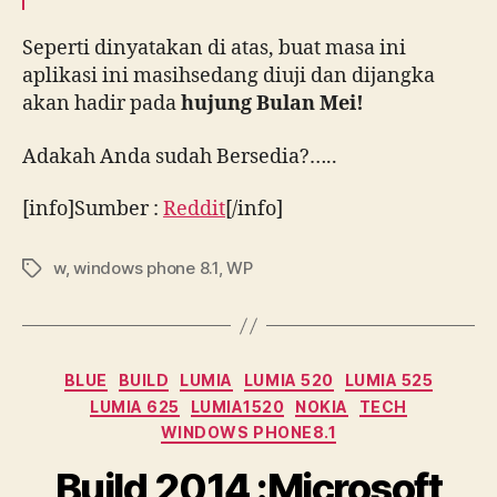
Seperti dinyatakan di atas, buat masa ini
aplikasi ini masihsedang diuji dan dijangka
akan hadir pada
hujung Bulan Mei!
Adakah Anda sudah Bersedia?…..
[info]Sumber :
Reddit
[/info]
w
,
windows phone 8.1
,
WP
Tags
Categories
BLUE
BUILD
LUMIA
LUMIA 520
LUMIA 525
LUMIA 625
LUMIA1520
NOKIA
TECH
WINDOWS PHONE8.1
Build 2014 :Microsoft