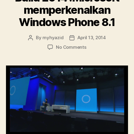
memperkenalkan
Windows Phone 8.1
By
myhyazid
April 13, 2014
Post
Post
author
date
on
No Comments
Build
2014
:Microsoft
memperkenalkan
Windows
Phone
8.1