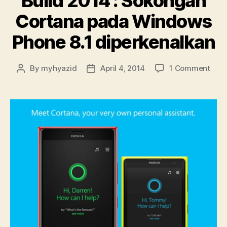
Build 2014 : Sokongan
Cortana pada Windows
Phone 8.1 diperkenalkan
on
By
myhyazid
April 4, 2014
1 Comment
Post
Post
Buil
author
date
201
:
Sok
Cort
pad
Win
Pho
8.1
dipe