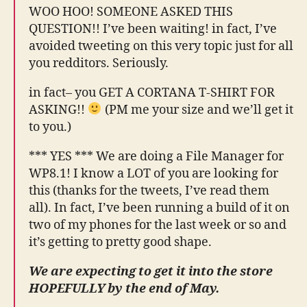
WOO HOO! SOMEONE ASKED THIS
QUESTION!! I’ve been waiting! in fact, I’ve
avoided tweeting on this very topic just for all
you redditors. Seriously.
in fact– you GET A CORTANA T-SHIRT FOR
ASKING!!
(PM me your size and we’ll get it
to you.)
*** YES *** We are doing a File Manager for
WP8.1! I know a LOT of you are looking for
this (thanks for the tweets, I’ve read them
all). In fact, I’ve been running a build of it on
two of my phones for the last week or so and
it’s getting to pretty good shape.
We are expecting to get it into the store
HOPEFULLY by the end of May.