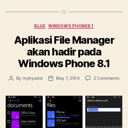
/
emergency
state”
Categories
BLUE
WINDOWS PHONE8.1
Aplikasi File Manager
akan hadir pada
Windows Phone 8.1
on
By
myhyazid
May 7, 2014
2 Comments
Post
Post
Apli
author
date
File
Man
aka
hadi
pad
Win