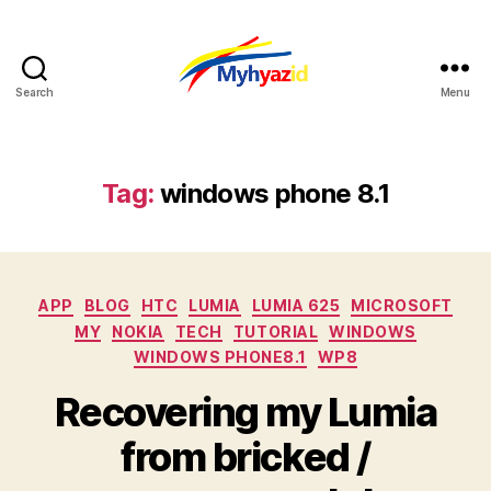
Search
Menu
Myhyazid
Tag:
windows phone 8.1
Categories
APP
BLOG
HTC
LUMIA
LUMIA 625
MICROSOFT
MY
NOKIA
TECH
TUTORIAL
WINDOWS
WINDOWS PHONE8.1
WP8
Recovering my Lumia
from bricked /