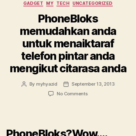
Categories
GADGET
MY
TECH
UNCATEGORIZED
PhoneBloks
memudahkan anda
untuk menaiktaraf
telefon pintar anda
mengikut citarasa anda
By
myhyazid
September 13, 2013
Post
Post
author
date
on
No Comments
PhoneBloks
memudahkan
anda
untuk
menaiktaraf
PhoneBloks?Wow….
telefon