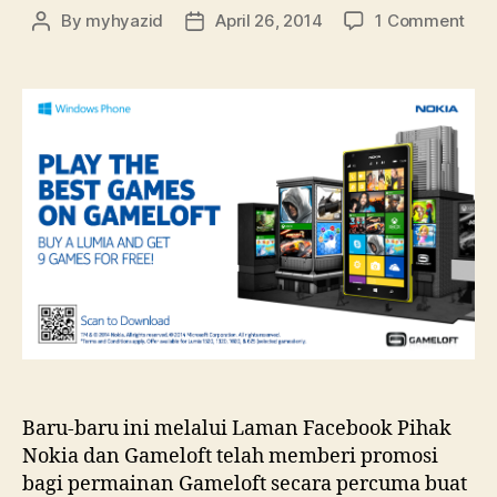
on
By
myhyazid
April 26, 2014
1 Comment
Post
Post
Gam
author
date
dan
Nok
mem
Per
Per
kep
pen
Nok
Lum
152
102
132
and
625
Baru-baru ini melalui Laman Facebook Pihak
Nokia dan Gameloft telah memberi promosi
bagi permainan Gameloft secara percuma buat