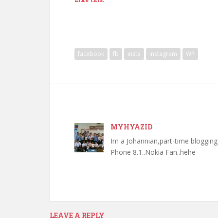
facebook
fb
insta
instagram
WP
MYHYAZID
Im a Johannian,part-time bloggi
Phone 8.1..Nokia Fan..hehe
LEAVE A REPLY