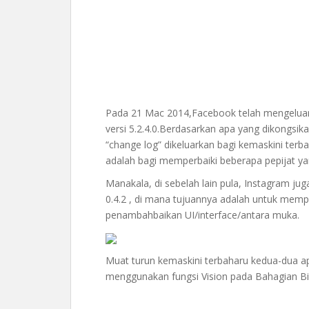
Pada 21 Mac 2014,Facebook telah mengeluarka
versi 5.2.4.0.Berdasarkan apa yang dikongsik
“change log” dikeluarkan bagi kemaskini terb
adalah bagi memperbaiki beberapa pepijat yan
Manakala, di sebelah lain pula, Instagram jug
0.4.2 , di mana tujuannya adalah untuk mempe
penambahbaikan UI/interface/antara muka.
Muat turun kemaskini terbaharu kedua-dua ap
menggunakan fungsi Vision pada Bahagian Bi