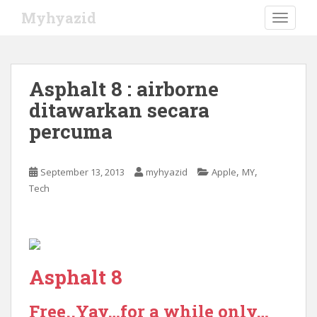
S
Myhyazid
TOGGLE
k
i
p
t
Asphalt 8 : airborne
o
ditawarkan secara
m
a
percuma
i
n
c
,
,
September 13, 2013
myhyazid
Apple
MY
o
Tech
n
t
e
n
t
Asphalt 8
Free..Yay…for a while only…