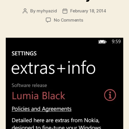
By
myhyazid
February 18, 2014
Post
Post
author
date
on
No Comments
Kemaskini
Lumia
Black
hadir
pada
Nokia
Lumia
520
CV
Malaysia