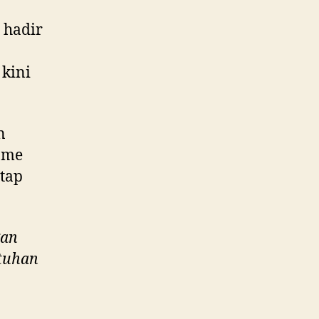
 hadir
 kini
n
ome
etap
gan
ntuhan