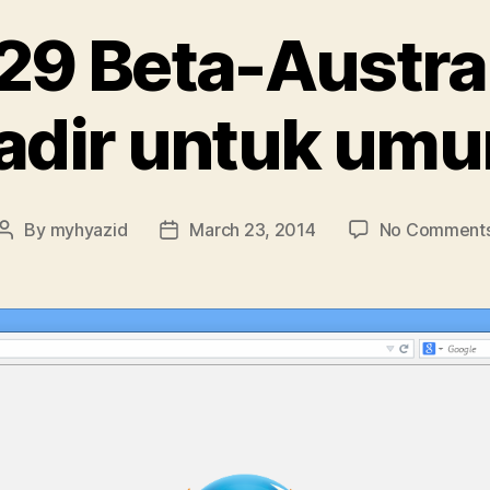
 29 Beta-Austral
adir untuk um
By
myhyazid
March 23, 2014
No Comment
Post
Post
author
date