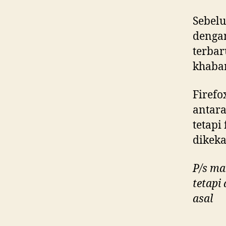
Sebelu
denga
terbar
khabar
Firefo
antara
tetapi
dikek
P/s ma
tetapi
asal