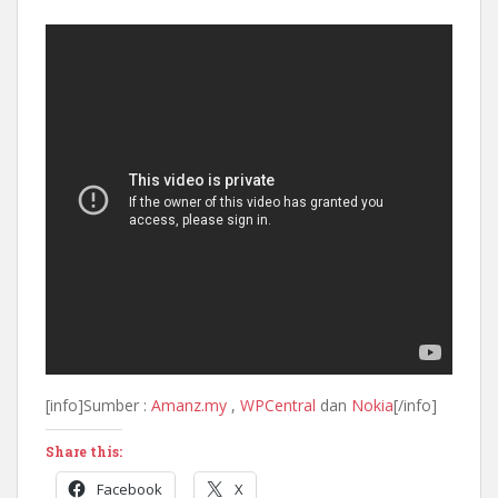
[info]Sumber :
Amanz.my
,
WPCentral
dan
Nokia
[/info]
Share this:
Facebook
X