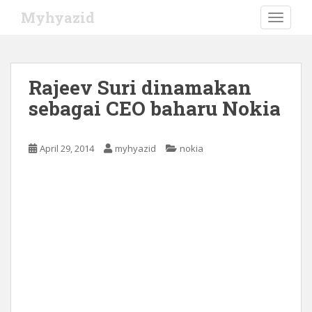
S
Myhyazid
TOGGLE
k
i
p
t
Rajeev Suri dinamakan
o
sebagai CEO baharu Nokia
m
a
i
April 29, 2014
myhyazid
nokia
n
c
o
n
t
e
n
t