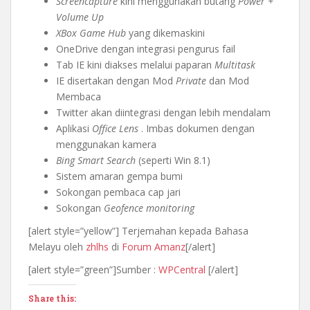
Screencapture
kini menggunakan butang
Power +
Volume Up
XBox Game Hub
yang dikemaskini
OneDrive dengan integrasi pengurus fail
Tab IE kini diakses melalui paparan
Multitask
IE disertakan dengan Mod
Private
dan Mod
Membaca
Twitter akan diintegrasi dengan lebih mendalam
Aplikasi
Office Lens
. Imbas dokumen dengan
menggunakan kamera
Bing Smart Search
(seperti Win 8.1)
Sistem amaran gempa bumi
Sokongan pembaca cap jari
Sokongan
Geofence monitoring
[alert style=”yellow”] Terjemahan kepada Bahasa
Melayu oleh
zhlhs
di
Forum Amanz
[/alert]
[alert style=”green”]Sumber :
WPCentral
[/alert]
Share this: