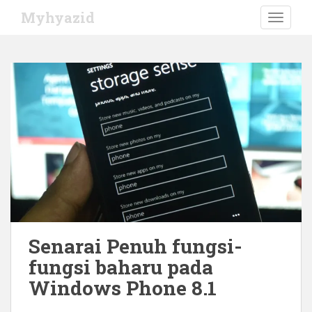
S
Myhyazid
TOGGLE
k
i
p
t
o
m
a
i
n
c
o
n
t
e
Senarai Penuh fungsi-
n
fungsi baharu pada
t
Windows Phone 8.1